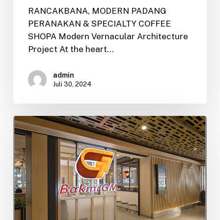
RANCAKBANA, MODERN PADANG
PERANAKAN & SPECIALTY COFFEE
SHOPA Modern Vernacular Architecture
Project At the heart…
admin
Juli 30, 2024
AKG,
Interior
Desain
untuk
Restoran
Bakmi
GM
Jakarta